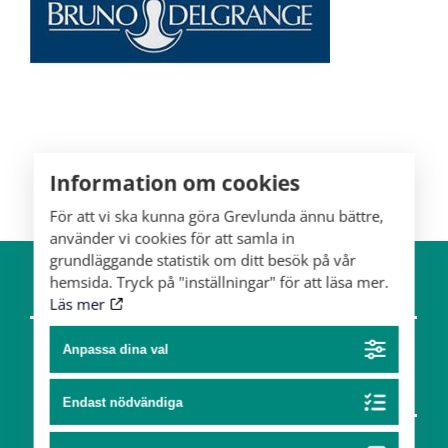
Information om cookies
För att vi ska kunna göra Grevlunda ännu bättre,
använder vi cookies för att samla in
grundläggande statistik om ditt besök på vår
hemsida. Tryck på "inställningar" för att läsa mer.
The estate
Horses
Läs mer
Team
Anpassa dina val
Art & design
Endast nödvändiga
Partners
Art