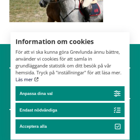
Information om cookies
För att vi ska kunna göra Grevlunda ännu bättre,
använder vi cookies för att samla in
The estate
Horses
grundläggande statistik om ditt besök på vår
hemsida. Tryck på "inställningar" för att läsa mer.
Team
Läs mer
Art & design
Anpassa dina val
Partners
Art
Endast nödvändiga
Design
Acceptera alla