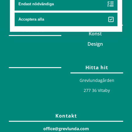
Team
Endast nödvändiga
Konst & design
Acceptera alla
Partners
Konst
Design
Hitta hit
Grevlundagården
277 36 Vitaby
Kontakt
office@grevlunda.com