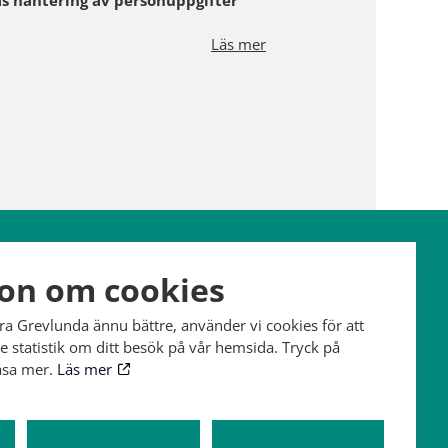
s hantering av personuppgifter
Läs mer
Hitta hit
Kontakt
on om cookies
Grevlundagården
office@grevlunda.com
öra Grevlunda ännu bättre, använder vi cookies för att
77 36 Vitaby
 statistik om ditt besök på vår hemsida. Tryck på
läsa mer.
Läs mer