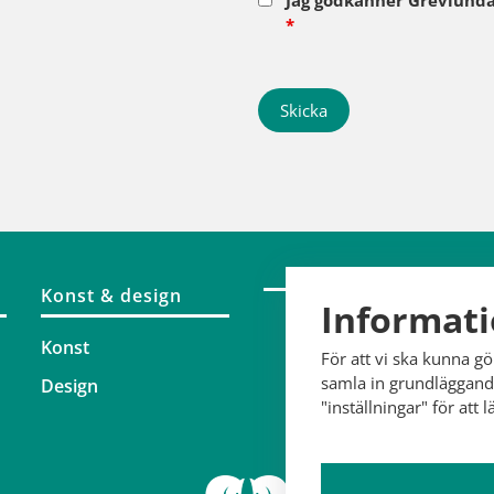
Jag godkänner Grevlunda
*
Konst & design
Informati
Konst
För att vi ska kunna g
2
samla in grundläggande
Design
"inställningar" för att 