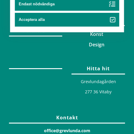
Team
Endast nödvändiga
Konst & design
Acceptera alla
Partners
Konst
Design
Hitta hit
Grevlundagården
277 36 Vitaby
Kontakt
office@grevlunda.com