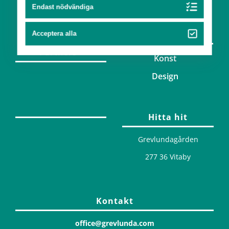
Team
Endast nödvändiga
Konst & design
Acceptera alla
Partners
Konst
Design
Hitta hit
Grevlundagården
277 36 Vitaby
Kontakt
office@grevlunda.com