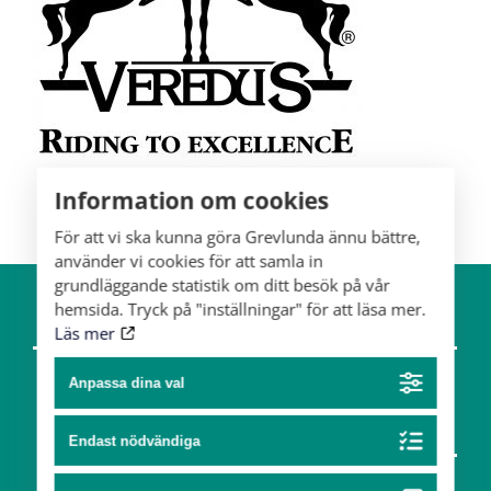
Information om cookies
För att vi ska kunna göra Grevlunda ännu bättre,
använder vi cookies för att samla in
grundläggande statistik om ditt besök på vår
hemsida. Tryck på "inställningar" för att läsa mer.
Om gården
Hästar
Läs mer
Team
Anpassa dina val
Konst & design
Endast nödvändiga
Partners
Konst