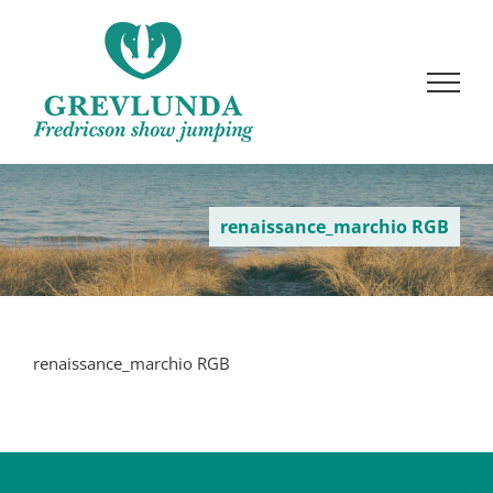
Fortsätt
till
innehållet
renaissance_marchio RGB
renaissance_marchio RGB