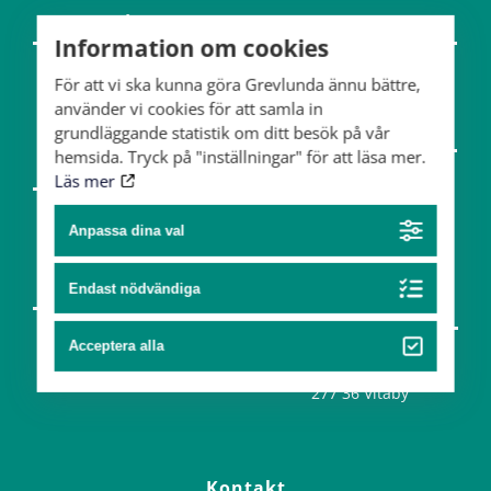
Om gården
Hästar
Information om cookies
Team
För att vi ska kunna göra Grevlunda ännu bättre,
använder vi cookies för att samla in
Konst & design
grundläggande statistik om ditt besök på vår
hemsida. Tryck på "inställningar" för att läsa mer.
Partners
Läs mer
Konst
Design
Anpassa dina val
Endast nödvändiga
Hitta hit
Acceptera alla
Grevlundagården
277 36 Vitaby
Kontakt