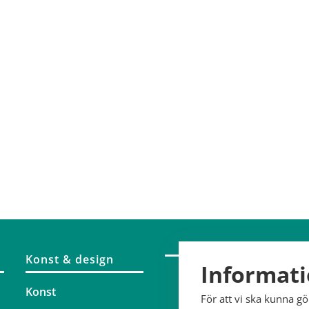
Konst & design
Informati
Konst
För att vi ska kunna g
2