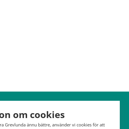
Hitta hit
Kontakt
on om cookies
Grevlundagården
office@grevlunda.com
öra Grevlunda ännu bättre, använder vi cookies för att
77 36 Vitaby