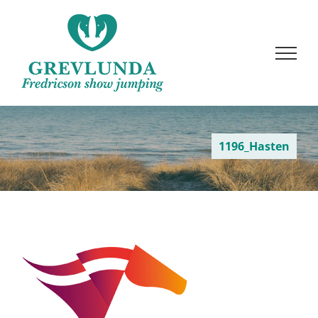
Fortsätt
till
innehållet
1196_Hasten