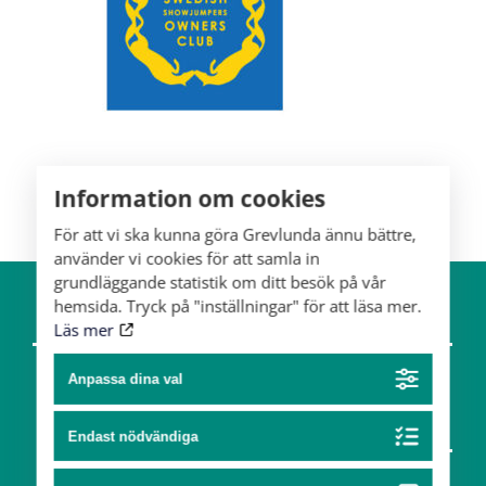
Information om cookies
För att vi ska kunna göra Grevlunda ännu bättre,
använder vi cookies för att samla in
grundläggande statistik om ditt besök på vår
hemsida. Tryck på "inställningar" för att läsa mer.
Om gården
Hästar
Läs mer
Team
Anpassa dina val
Konst & design
Endast nödvändiga
Partners
Konst