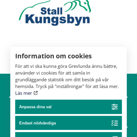
Information om cookies
För att vi ska kunna göra Grevlunda ännu bättre,
använder vi cookies för att samla in
grundläggande statistik om ditt besök på vår
hemsida. Tryck på "inställningar" för att läsa mer.
Om gården
Hästar
Läs mer
Team
Anpassa dina val
Konst & design
Endast nödvändiga
Partners
Konst