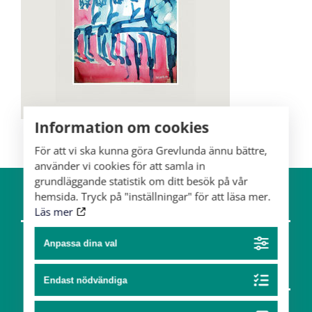
Information om cookies
För att vi ska kunna göra Grevlunda ännu bättre,
använder vi cookies för att samla in
grundläggande statistik om ditt besök på vår
hemsida. Tryck på "inställningar" för att läsa mer.
Om gården
Hästar
Läs mer
Team
Anpassa dina val
Konst & design
Endast nödvändiga
Partners
Konst