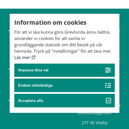
Information om cookies
Om gården
Hästar
För att vi ska kunna göra Grevlunda ännu bättre,
använder vi cookies för att samla in
Team
grundläggande statistik om ditt besök på vår
hemsida. Tryck på "inställningar" för att läsa mer.
Konst & design
Läs mer
Partners
Konst
Anpassa dina val
Design
Endast nödvändiga
Hitta hit
Acceptera alla
Grevlundagården
277 36 Vitaby