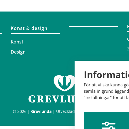
Konst & design
Konst
2
Design
Informati
För att vi ska kunna g
samla in grundläggande
"inställningar" för att 
©
2026 |
Grevlunda
| Utvecklad av
Hamrén Webbyrå