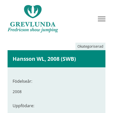
Fortsätt
till
innehållet
Okategoriserad
Hansson WL, 2008 (SWB)
Födelseår:
2008
Uppfödare: