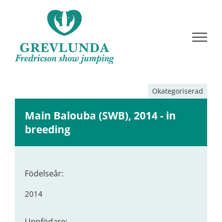
Fortsätt
till
innehållet
Okategoriserad
Main Balouba (SWB), 2014 - in
breeding
Födelseår:
2014
Uppfödare: