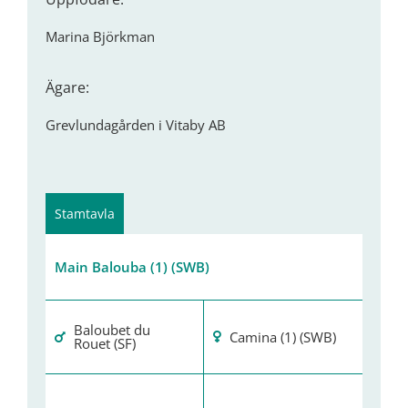
Marina Björkman
Ägare:
Grevlundagården i Vitaby AB
Stamtavla
Main Balouba (1) (SWB)
Baloubet du
Camina (1) (SWB)
Rouet (SF)