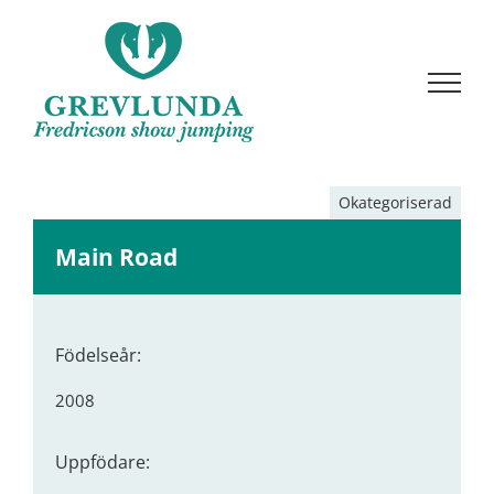
Fortsätt
till
innehållet
Okategoriserad
Main Road
Födelseår:
2008
Uppfödare: