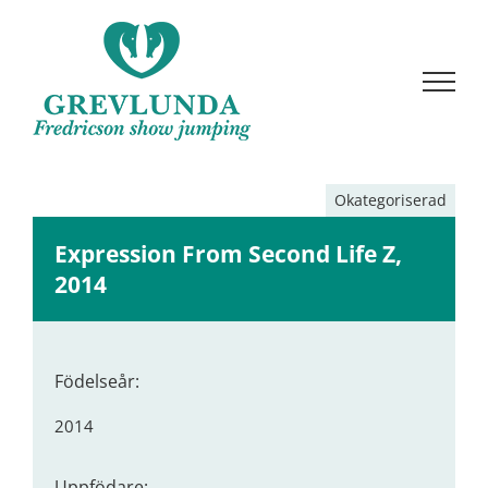
Fortsätt
till
innehållet
Okategoriserad
Expression From Second Life Z,
2014
Födelseår:
2014
Uppfödare: