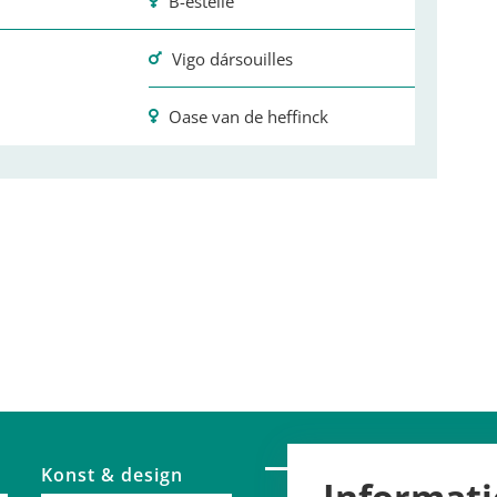
B-estelle
Vigo dársouilles
Oase van de heffinck
Konst & design
Informati