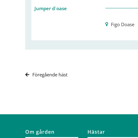
Jumper d´oase
Figo Doase
Föregående häst
Om gården
Hästar