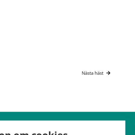
Nästa häst
Hitta hit
Kontakt
on om cookies