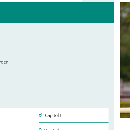
ården
Capitol I